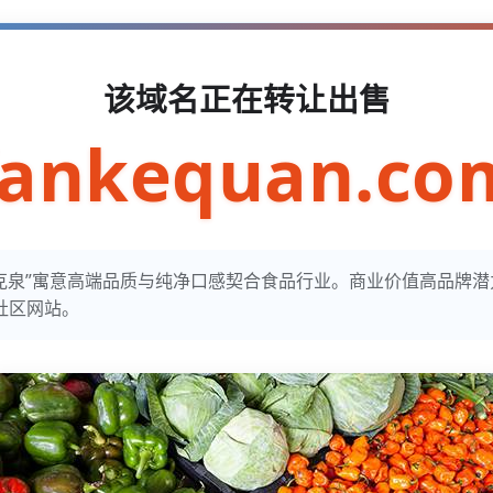
该域名正在转让出售
fankequan.co
谐音“梵克泉”寓意高端品质与纯净口感契合食品行业。商业价值高品牌
社区网站。