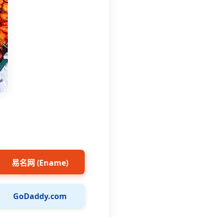
易名网 (Ename)
GoDaddy.com